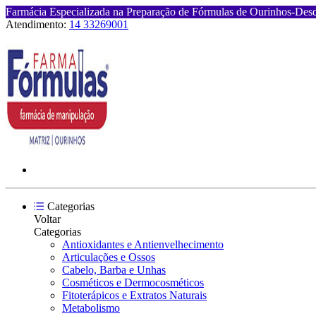
Farmácia Especializada na Preparação de Fórmulas de Ourinhos-Des
Atendimento:
14 33269001
Categorias
Voltar
Categorias
Antioxidantes e Antienvelhecimento
Articulações e Ossos
Cabelo, Barba e Unhas
Cosméticos e Dermocosméticos
Fitoterápicos e Extratos Naturais
Metabolismo