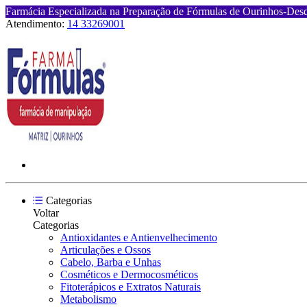
Farmácia Especializada na Preparação de Fórmulas de Ourinhos-Des
Atendimento:
14 33269001
Categorias
Voltar
Categorias
Antioxidantes e Antienvelhecimento
Articulações e Ossos
Cabelo, Barba e Unhas
Cosméticos e Dermocosméticos
Fitoterápicos e Extratos Naturais
Metabolismo