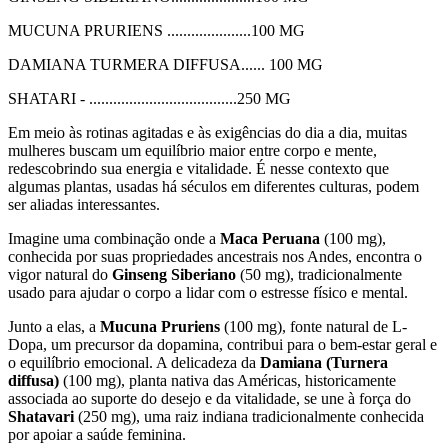
MUCUNA PRURIENS .....................100 MG
DAMIANA TURMERA DIFFUSA...... 100 MG
SHATARI - .....................................250 MG
Em meio às rotinas agitadas e às exigências do dia a dia, muitas
mulheres buscam um equilíbrio maior entre corpo e mente,
redescobrindo sua energia e vitalidade. É nesse contexto que
algumas plantas, usadas há séculos em diferentes culturas, podem
ser aliadas interessantes.
Imagine uma combinação onde a
Maca Peruana
(100 mg),
conhecida por suas propriedades ancestrais nos Andes, encontra o
vigor natural do
Ginseng Siberiano
(50 mg), tradicionalmente
usado para ajudar o corpo a lidar com o estresse físico e mental.
Junto a elas, a
Mucuna Pruriens
(100 mg), fonte natural de L-
Dopa, um precursor da dopamina, contribui para o bem-estar geral e
o equilíbrio emocional. A delicadeza da
Damiana (Turnera
diffusa)
(100 mg), planta nativa das Américas, historicamente
associada ao suporte do desejo e da vitalidade, se une à força do
Shatavari
(250 mg), uma raiz indiana tradicionalmente conhecida
por apoiar a saúde feminina.