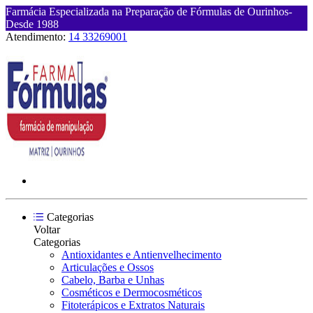
Farmácia Especializada na Preparação de Fórmulas de Ourinhos-
Desde 1988
Atendimento:
14 33269001
Categorias
Voltar
Categorias
Antioxidantes e Antienvelhecimento
Articulações e Ossos
Cabelo, Barba e Unhas
Cosméticos e Dermocosméticos
Fitoterápicos e Extratos Naturais