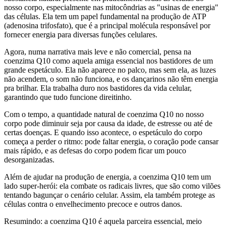
nosso corpo, especialmente nas mitocôndrias as "usinas de energia"
das células. Ela tem um papel fundamental na produção de ATP
(adenosina trifosfato), que é a principal molécula responsável por
fornecer energia para diversas funções celulares.
Agora, numa narrativa mais leve e não comercial, pensa na
coenzima Q10 como aquela amiga essencial nos bastidores de um
grande espetáculo. Ela não aparece no palco, mas sem ela, as luzes
não acendem, o som não funciona, e os dançarinos não têm energia
pra brilhar. Ela trabalha duro nos bastidores da vida celular,
garantindo que tudo funcione direitinho.
Com o tempo, a quantidade natural de coenzima Q10 no nosso
corpo pode diminuir seja por causa da idade, de estresse ou até de
certas doenças. E quando isso acontece, o espetáculo do corpo
começa a perder o ritmo: pode faltar energia, o coração pode cansar
mais rápido, e as defesas do corpo podem ficar um pouco
desorganizadas.
Além de ajudar na produção de energia, a coenzima Q10 tem um
lado super-herói: ela combate os radicais livres, que são como vilões
tentando bagunçar o cenário celular. Assim, ela também protege as
células contra o envelhecimento precoce e outros danos.
Resumindo: a coenzima Q10 é aquela parceira essencial, meio