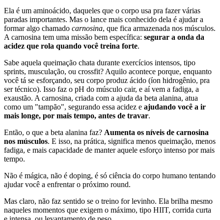
Ela é um aminoácido, daqueles que o corpo usa pra fazer várias
paradas importantes. Mas o lance mais conhecido dela é ajudar a
formar algo chamado
carnosina
, que fica armazenada nos músculos.
A carnosina tem uma missão bem específica:
segurar a onda da
acidez que rola quando você treina forte
.
Sabe aquela queimação chata durante exercícios intensos, tipo
sprints, musculação, ou crossfit? Aquilo acontece porque, enquanto
você tá se esforçando, seu corpo produz ácido (íon hidrogênio, pra
ser técnico). Isso faz o pH do músculo cair, e aí vem a fadiga, a
exaustão. A carnosina, criada com a ajuda da beta alanina, atua
como um "tampão", segurando essa acidez e
ajudando você a ir
mais longe, por mais tempo, antes de travar
.
Então, o que a beta alanina faz?
Aumenta os níveis de carnosina
nos músculos
. E isso, na prática, significa menos queimação, menos
fadiga, e mais capacidade de manter aquele esforço intenso por mais
tempo.
Não é mágica, não é doping, é só ciência do corpo humano tentando
ajudar você a enfrentar o próximo round.
Mas claro, não faz sentido se o treino for levinho. Ela brilha mesmo
naqueles momentos que exigem o máximo, tipo HIIT, corrida curta
e intensa, ou levantamento de peso.