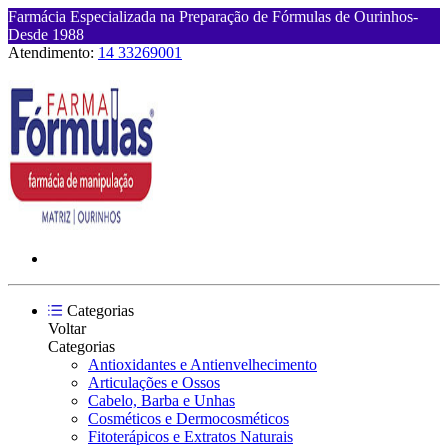
Farmácia Especializada na Preparação de Fórmulas de Ourinhos-
Desde 1988
Atendimento:
14 33269001
Categorias
Voltar
Categorias
Antioxidantes e Antienvelhecimento
Articulações e Ossos
Cabelo, Barba e Unhas
Cosméticos e Dermocosméticos
Fitoterápicos e Extratos Naturais