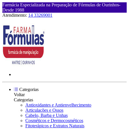
Farmácia Especializada na Preparação de Fórmulas de Ourinhos-
Desde 1988
Atendimento:
14 33269001
Categorias
Voltar
Categorias
Antioxidantes e Antienvelhecimento
Articulações e Ossos
Cabelo, Barba e Unhas
Cosméticos e Dermocosméticos
Fitoterápicos e Extratos Naturais