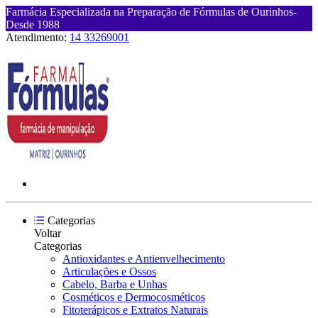
Farmácia Especializada na Preparação de Fórmulas de Ourinhos-
Desde 1988
Atendimento:
14 33269001
Categorias
Voltar
Categorias
Antioxidantes e Antienvelhecimento
Articulações e Ossos
Cabelo, Barba e Unhas
Cosméticos e Dermocosméticos
Fitoterápicos e Extratos Naturais