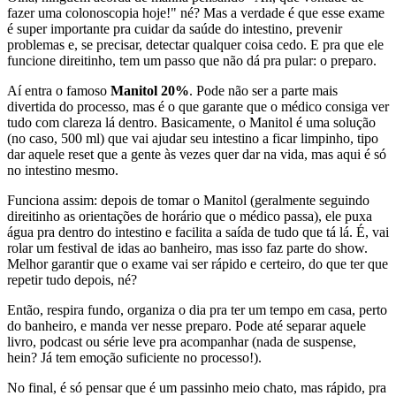
fazer uma colonoscopia hoje!" né? Mas a verdade é que esse exame
é super importante pra cuidar da saúde do intestino, prevenir
problemas e, se precisar, detectar qualquer coisa cedo. E pra que ele
funcione direitinho, tem um passo que não dá pra pular: o preparo.
Aí entra o famoso
Manitol 20%
. Pode não ser a parte mais
divertida do processo, mas é o que garante que o médico consiga ver
tudo com clareza lá dentro. Basicamente, o Manitol é uma solução
(no caso, 500 ml) que vai ajudar seu intestino a ficar limpinho, tipo
dar aquele reset que a gente às vezes quer dar na vida, mas aqui é só
no intestino mesmo.
Funciona assim: depois de tomar o Manitol (geralmente seguindo
direitinho as orientações de horário que o médico passa), ele puxa
água pra dentro do intestino e facilita a saída de tudo que tá lá. É, vai
rolar um festival de idas ao banheiro, mas isso faz parte do show.
Melhor garantir que o exame vai ser rápido e certeiro, do que ter que
repetir tudo depois, né?
Então, respira fundo, organiza o dia pra ter um tempo em casa, perto
do banheiro, e manda ver nesse preparo. Pode até separar aquele
livro, podcast ou série leve pra acompanhar (nada de suspense,
hein? Já tem emoção suficiente no processo!).
No final, é só pensar que é um passinho meio chato, mas rápido, pra