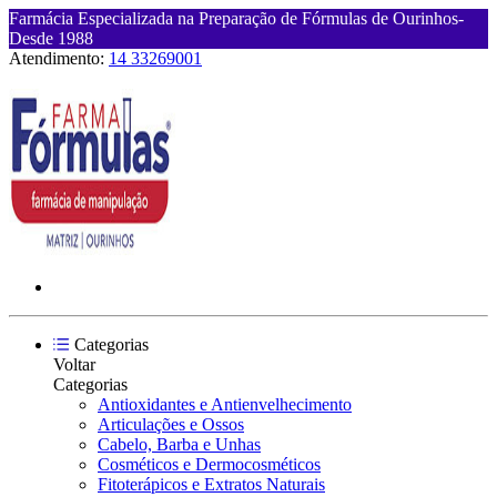
Farmácia Especializada na Preparação de Fórmulas de Ourinhos-
Desde 1988
Atendimento:
14 33269001
Categorias
Voltar
Categorias
Antioxidantes e Antienvelhecimento
Articulações e Ossos
Cabelo, Barba e Unhas
Cosméticos e Dermocosméticos
Fitoterápicos e Extratos Naturais